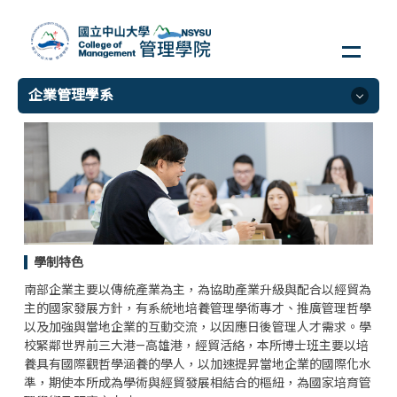
跳
到
主
要
企業管理學系
內
容
區
企業管理學系
簡介
大學部
碩士班
學制特色
醫務管理碩士班
南部企業主要以傳統產業為主，為協助產業升級與配合以經貿為
博士班
主的國家發展方針，有系統地培養管理學術專才、推廣管理哲學
經營管理組博士班
以及加強與當地企業的互動交流，以因應日後管理人才需求。學
校緊鄰世界前三大港—高雄港，經貿活絡，本所博士班主要以培
醫務管理博士班
養具有國際觀哲學涵養的學人，以加速提昇當地企業的國際化水
企業管理學系網站連結
準，期使本所成為學術與經貿發展相結合的樞紐，為國家培育管