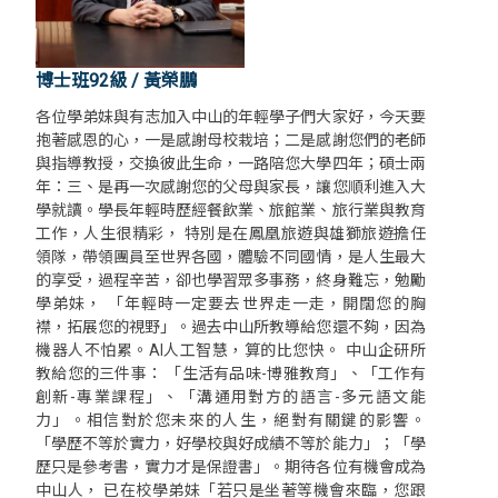
博士班92級 / 黃榮鵬
各位學弟妹與有志加入中山的年輕學子們大家好，今天要
抱著感恩的心，一是感謝母校栽培；二是感謝您們的老師
與指導教授，交換彼此生命，一路陪您大學四年；碩士兩
年：三、是再一次感謝您的父母與家長，讓您順利進入大
學就讀。學長年輕時歷經餐飲業、旅館業、旅行業與教育
工作，人生很精彩， 特別是在鳳凰旅遊與雄獅旅遊擔任
領隊，帶領團員至世界各國，體驗不同國情，是人生最大
的享受，過程辛苦，卻也學習眾多事務，終身難忘，勉勵
學弟妹， 「年輕時一定要去世界走一走，開闊您的胸
襟，拓展您的視野」。過去中山所教導給您還不夠，因為
機器人不怕累。AI人工智慧，算的比您快。 中山企研所
教給您的三件事： 「生活有品味-博雅教育」、「工作有
創新-專業課程」、「溝通用對方的語言-多元語文能
力」。相信對於您未來的人生，絕對有關鍵的影響。
「學歷不等於實力，好學校與好成績不等於能力」；「學
歷只是參考書，實力才是保證書」。期待各位有機會成為
中山人， 已在校學弟妹「若只是坐著等機會來臨，您跟