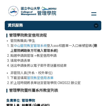
跳
到
主
要
資訊服務
內
容
管理學院教室借用流程
區
資訊服務
管院教職員/學生
至
中山管院教室管理系統
登入sso校園單一入口帳號密碼
(連
管院教室借用
上管院網路後方可進入管理系統)
點選申請與管理->教室借用申請
Statista 資料庫
填寫申請表單
Bloomberg
送出申請後將以電子郵件寄送審核結果
院庫維護
非管院人員(外系、校外單位)
下載並填寫
管院教室借用表單
TEJ-TESG
於上班時間將表單送至管理學院 CM2022 辦公室
管理學院暨所屬系所教室列表
負責單位 : 管理學院
管理人員 :
林書瑤
(分機:4580)