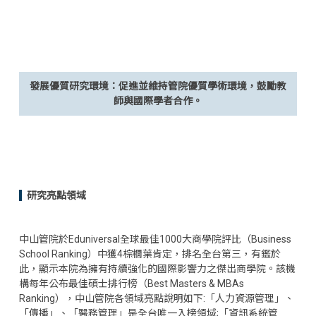
發展優質研究環境：促進並維持管院優質學術環境，鼓勵教
師與國際學者合作。
研究亮點領域
中山管院於Eduniversal全球最佳1000大商學院評比（Business
School Ranking）中獲4棕櫚葉肯定，排名全台第三，有鑑於
此，顯示本院為擁有持續強化的國際影響力之傑出商學院。該機
構每年公布最佳碩士排行榜（Best Masters & MBAs
Ranking），中山管院各領域亮點說明如下:「人力資源管理」、
「傳播」、「醫務管理」是全台唯一入榜領域;「資訊系統管