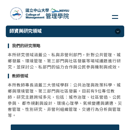
跳
到
主
要
師資與研究領域
內
容
區
我們的研究策略
師資與研究領域
本所研究領域涵蓋公、私與非營利部門，針對公共管理、城
企業管理學系
鄉發展、環境管理、第三部門與社區發展等場域議題進行研
究，並探討公、私部門的協力合作與公民參與機制與成效。
資訊管理學系
教師領域
財務管理學系
本所教師專長涵蓋三大領域學群：公共治理與政策科學、城
公共事務管理研究所
鄉與環境管理、第三部門與社區發展。目前有9位專任教
人力資源管理研究所
師，研究主題跨域多元，包括：城市治理、社區營造、公民
參與、 都市規劃與設計、環境心理學、氣候變遷與調適、災
行銷傳播管理研究所
害管理、性別研究、非營利組織管理、交通行為分析與管理
全英語研究所/學士班
等。