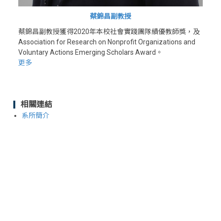
蔡錦昌副教授
蔡錦昌副教授獲得2020年本校社會實踐團隊績優教師獎，及
Association for Research on Nonprofit Organizations and
Voluntary Actions Emerging Scholars Award。
更多
相關連結
系所簡介
<div class="embodvideo" style="text-align: center;">
<iframe allow="accelerometer; autoplay; clipboard-write;
encrypted-media; gyroscope; picture-in-picture; web-
share" allowfullscreen="" frameborder="0" height="315"
referrerpolicy="strict-origin-when-cross-origin"
src="https://www.youtube.com/embed/RBfQ53QUjPE?
si=3QJDf-LU6H2-uRLO" title="YouTube video player"
width="560"></iframe></div>