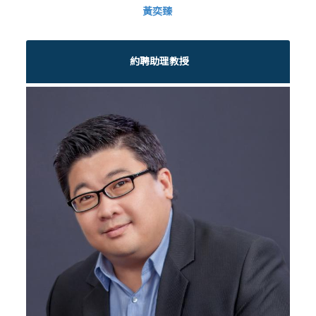
黃奕臻
約聘助理教授