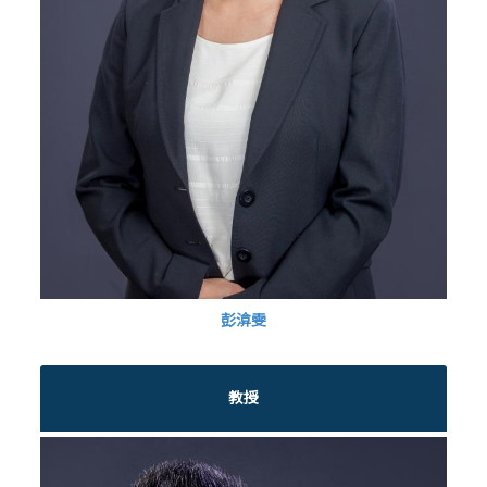
彭渰雯
教授