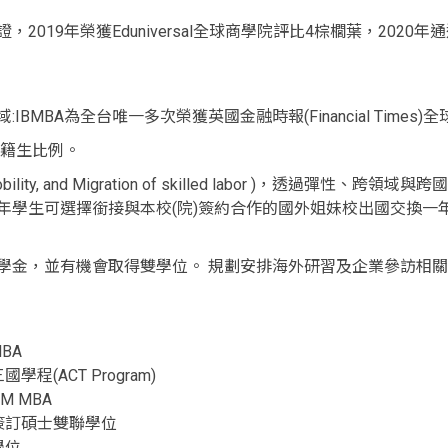
019年榮獲Eduniversal全球商學院評比4棕櫚葉，2020
MBA為全台唯一多次榮獲英國金融時報(Financial Times
及外籍生比例。
g, Mobility, and Migration of skilled labor )
年學生可選擇銜接與本校(院)簽約合作的國外姐妹校出國交換一
學金，並有機會取得雙學位。 規劃安排海外研習及企業參訪相
BA
(ACT Program)
 MBA
國簽訂碩士雙聯學位
學位