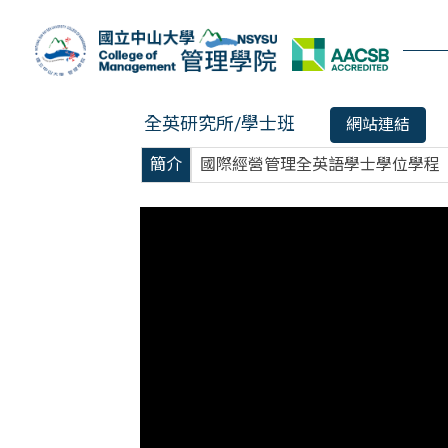
跳
到
主
要
內
全英研究所/學士班
網站連結
容
區
簡介
國際經營管理全英語學士學位學程