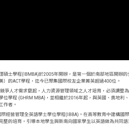
碩士學程(IBMBA)於2005年開辦，是第一個於南部地區開辦
）的ACT學程，迄今已聚集國際校友企業菁英超過400位。
國型競爭人才需求竄起，人力資源管理領域之人才培育，必須調整
學程 (GHRM MBA)，並相繼於2016年起，與英國、奧地
工作者。
辦國際經營管理全英語學士學位學程(IBBA)。在高等教育中建構
完整的培育，引導本地學生與新南向國家學生以英語做為共同語