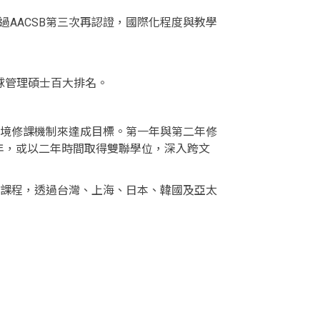
年通過AACSB第三次再認證，國際化程度與教學
)全球管理碩士百大排名。
，透過彈性、跨領域與跨國境修課機制來達成目標。第一年與第二年修
年，或以二年時間取得雙聯學位，深入跨文
關課程，透過台灣、上海、日本、韓國及亞太