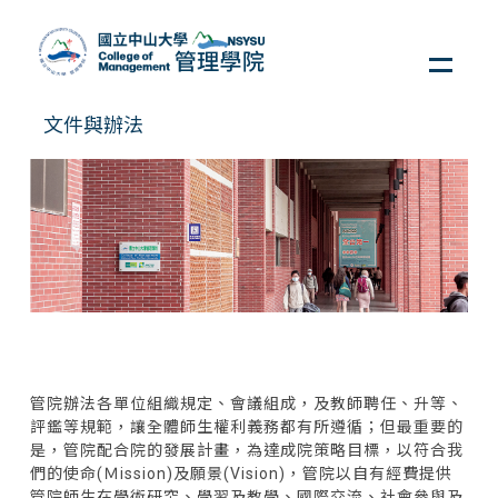
跳
到
主
要
內
文件與辦法
容
區
管院辦法各單位組織規定、會議組成，及教師聘任、升等、
評鑑等規範，讓全體師生權利義務都有所遵循；但最重要的
是，管院配合院的發展計畫，為達成院策略目標，以符合我
們的使命(Ｍission)及願景(Vision)，管院以自有經費提供
管院師生在學術研究、學習及教學、國際交流、社會參與及