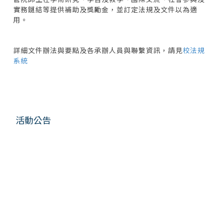
實務鏈結等提供補助及獎勵金，並訂定法規及文件以為適
用。
詳細文件辦法與要點及各承辦人員與聯繫資訊，請見
校法規
系統
活動公告
<div class="embodvideo" style="text-align: center;">
<iframe allow="accelerometer; autoplay; clipboard-write;
encrypted-media; gyroscope; picture-in-picture; web-
share" allowfullscreen="" frameborder="0" height="315"
referrerpolicy="strict-origin-when-cross-origin"
src="https://www.youtube.com/embed/RBfQ53QUjPE?
si=3QJDf-LU6H2-uRLO" title="YouTube video player"