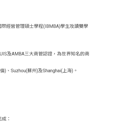
院國際經營管理碩士學程(IBMBA)學生攻讀雙學
UIS及AMBA三大商管認證，為世界知名的商
)、Suzhou(蘇州)及Shanghai(上海)。
完成：