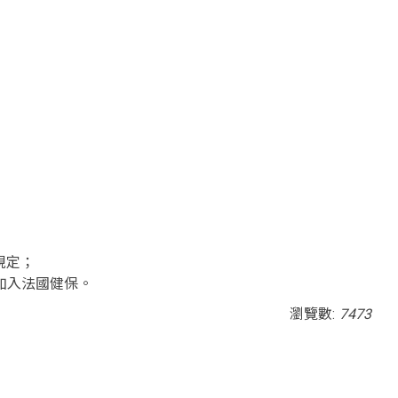
規定；
定加入法國健保。
瀏覽數:
7473
ia; gyroscope; picture-in-picture; web-share"
outube.com/embed/RBfQ53QUjPE?si=3QJDf-LU6H2-uRLO"