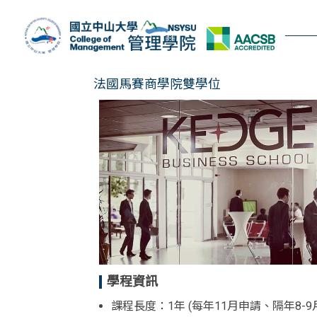
跳
到
主
要
內
法國馬賽商學院雙學位
容
區
學程資訊
課程長度：1年 (每年11月申請、隔年8-9