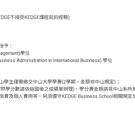
DGE不接受KEDGE課程前的經驗)
授予：
nagement)學位
 Administration in International Business) 學位
山學生僅需繳交中山大學學費(2學期，金額依中山規定)；
實際學分數請依返國後之成績單辦理)，學分費金額請見中山系所
個人費用等，另須遵守KEDGE Business School相關規
e allow="accelerometer; autoplay; clipboard-write; encrypted-med
rpolicy="strict-origin-when-cross-origin" src="https://www.y