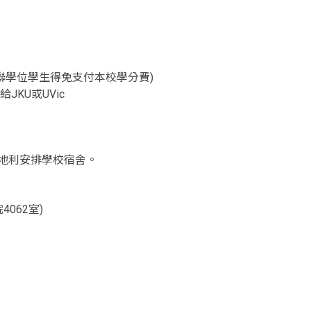
雙聯學位學生得免支付本校學分費)
JKU或UVic
地利安排學校宿舍。
062室)