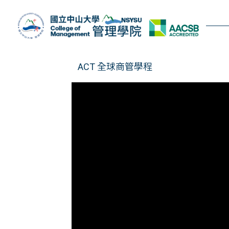
跳
到
主
要
內
ACT 全球商管學程
容
區