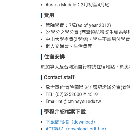
Austria Module：2月初至4月底
費用
管院學費：7萬(as of year 2012)
24學分之學分費 (西灣領航獲獎生如為
中山大學學費(2學期)，學生不需另付學費給
個人交通費、生活費等
住宿安排
於加拿大及台灣須自行尋找住宿地點，於奧
Contact staff
承辦單位:管院國際交流暨認證辦公室(管院4
TEL: (07)5252000 # 4519
Email:intl@cm.nsysu.edu.tw
學程介紹檔案下載
下載簡報檔（download）
ACT課程（download .pdf file）