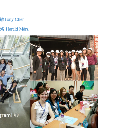
聰敏Tony Chen
洛 Harald März