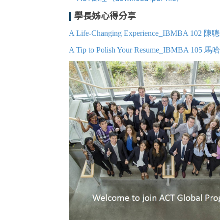
學長姊心得分享
A Life-Changing Experience_IBMBA 102 陳
A Tip to Polish Your Resume_IBMBA 105 馬哈