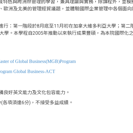
on)為主軸，強調區域特色與跨洲際管理的學習，兼具理論與實務，除課程
、歐洲及北美的管理經貿議題，並體驗國際企業管理中各個面向
行：第一階段於8月底至11月初在加拿大維多利亞大學；第二階
大學。本學程自2005年推動以來執行成果豐碩，為本院國際化
aster of Global Business(MGB)Program
Program Global Business-ACT
備良好英文能力及文化包容能力。
.5分(各項須達6分)，不接受多益成績。