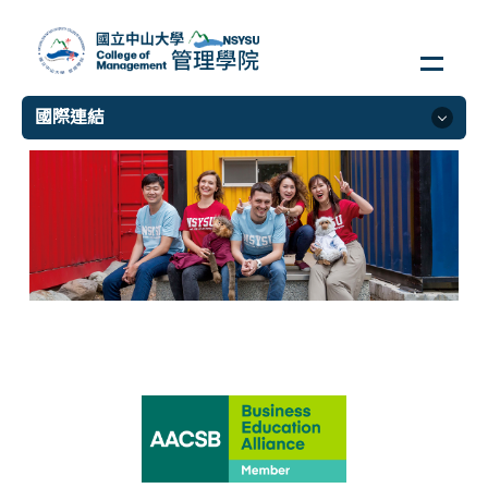
跳
到
主
要
國際連結
內
容
區
國際連結
院級姐妹校
校級姐妹校
國際組織